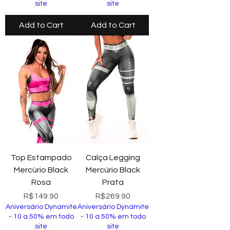
site
site
Add to Cart
Add to Cart
Top Estampado
Calça Legging
Mercúrio Black
Mercúrio Black
Rosa
Prata
Price
Price
R$149.90
R$269.90
Aniversário Dynamite
Aniversário Dynamite
- 10 a 50% em todo
- 10 a 50% em todo
site
site