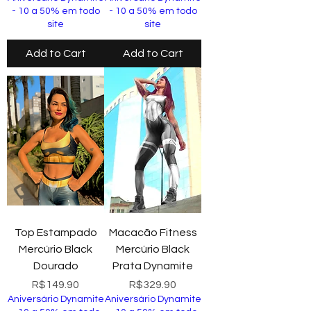
- 10 a 50% em todo
- 10 a 50% em todo
site
site
Add to Cart
Add to Cart
Top Estampado
Macacão Fitness
Mercúrio Black
Mercúrio Black
Dourado
Prata Dynamite
Price
Price
R$149.90
R$329.90
Aniversário Dynamite
Aniversário Dynamite