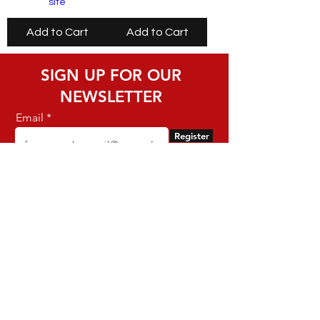
site
Add to Cart
Add to Cart
SIGN UP FOR OUR
NEWSLETTER
Email
Register
Dynamite - CNPJ:
16.652.680
/0001-68 -
Rua Euzebio de Almeida, N 2135 - Jardim
Sullacap - Rio de Janeiro, RJ - Zip code
21741171 -
Brazil
support@dynamitebrazil.com