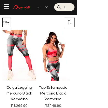
BRL (R$)
Filter
Calça Legging
Top Estampado
Mercúrio Black
Mercúrio Black
Vermelho
Vermelho
Price
Price
R$269.90
R$149.90