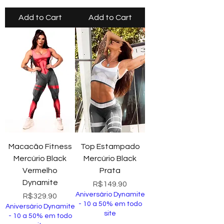
Add to Cart
Add to Cart
Macacão Fitness
Top Estampado
Mercúrio Black
Mercúrio Black
Vermelho
Prata
Dynamite
Price
R$149.90
Aniversário Dynamite
Price
R$329.90
- 10 a 50% em todo
Aniversário Dynamite
site
- 10 a 50% em todo