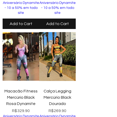
Aniversário Dynamite
Aniversário Dynamite
- 10 a 50% em todo
- 10 a 50% em todo
site
site
Add to Cart
Add to Cart
Macacão Fitness
Calça Legging
Mercúrio Black
Mercúrio Black
Rosa Dynamite
Dourado
Price
Price
R$329.90
R$269.90
Aniversário Dynamite
Aniversário Dynamite