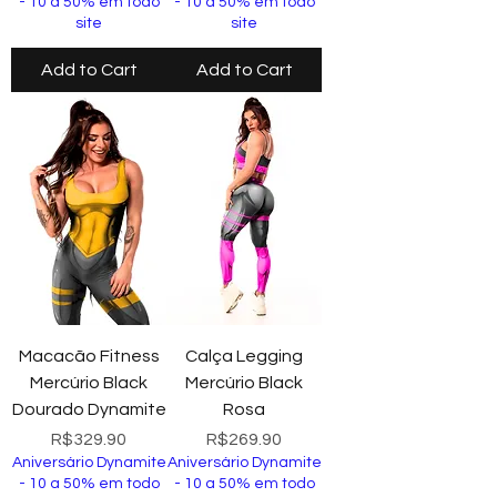
- 10 a 50% em todo
- 10 a 50% em todo
site
site
Add to Cart
Add to Cart
Macacão Fitness
Calça Legging
Mercúrio Black
Mercúrio Black
Dourado Dynamite
Rosa
Price
Price
R$329.90
R$269.90
Aniversário Dynamite
Aniversário Dynamite
- 10 a 50% em todo
- 10 a 50% em todo