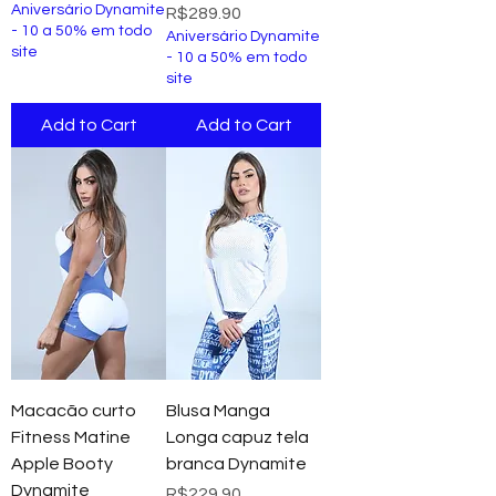
Aniversário Dynamite
Price
R$289.90
- 10 a 50% em todo
Aniversário Dynamite
site
- 10 a 50% em todo
site
Add to Cart
Add to Cart
Macacão curto
Blusa Manga
Fitness Matine
Longa capuz tela
Apple Booty
branca Dynamite
Dynamite
Price
R$229.90