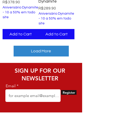
Dynamite
Price
R$378.90
Aniversário Dynamite
Price
R$289.90
- 10 a 50% em todo
Aniversário Dynamite
site
- 10 a 50% em todo
site
Add to Cart
Add to Cart
Load More
SIGN UP FOR OUR
NEWSLETTER
Email
Register