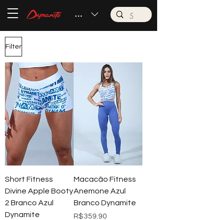
BRL (R$)
Filter
Short Fitness
Macacão Fitness
Divine Apple Booty
Anemone Azul
2 Branco Azul
Branco Dynamite
Dynamite
Price
R$359.90