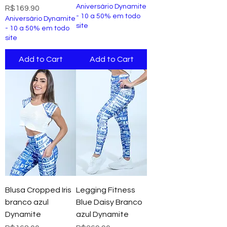
Aniversário Dynamite
Price
R$169.90
- 10 a 50% em todo
Aniversário Dynamite
site
- 10 a 50% em todo
site
Add to Cart
Add to Cart
Blusa Cropped Iris
Legging Fitness
branco azul
Blue Daisy Branco
Dynamite
azul Dynamite