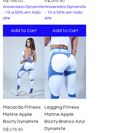
Price
Price
R$168.00
R$269.90
Aniversário Dynamite
Aniversário Dynamite
- 10 a 50% em todo
- 10 a 50% em todo
site
site
Add to Cart
Add to Cart
Macacão Fitness
Legging Fitness
Matine Apple
Matine Apple
Booty Dynamite
Booty Branco Azul
Dynamite
Price
R$378.90