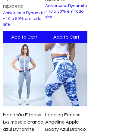
Aniversário Dynamite
Price
R$308.90
- 10 a 50% em todo
Aniversário Dynamite
site
- 10 a 50% em todo
site
Add to Cart
Add to Cart
Macacão Fitness
Legging Fitness
Lyz mescla branco
Angeline Apple
azul Dynamite
Booty Azul Branco