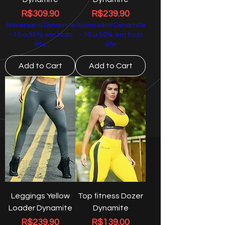
Price
Price
R$309.90
R$239.90
Aniversário Dynamite
Aniversário Dynamite
- 10 a 50% em todo
- 10 a 50% em todo
site
site
Add to Cart
Add to Cart
Leggings Yellow
Top fitness Dozer
Loader Dynamite
Dynamite
Price
Price
R$239.90
R$139.00