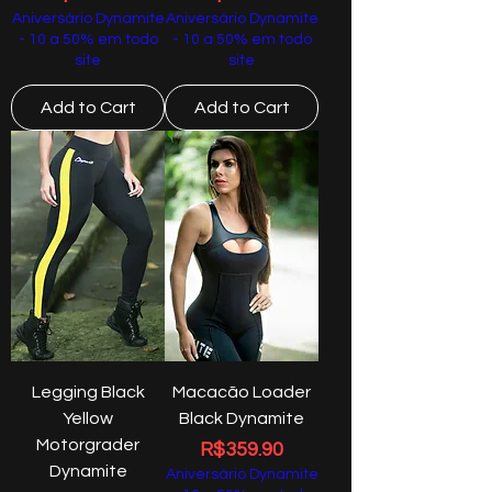
Aniversário Dynamite
Aniversário Dynamite
- 10 a 50% em todo
- 10 a 50% em todo
site
site
Add to Cart
Add to Cart
Legging Black
Macacão Loader
Yellow
Black Dynamite
Motorgrader
Price
R$359.90
Dynamite
Aniversário Dynamite