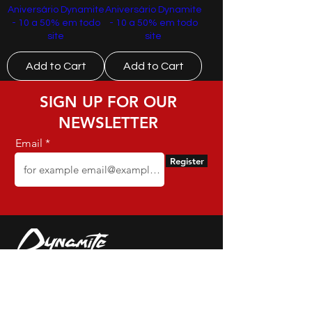
Aniversário Dynamite
Aniversário Dynamite
- 10 a 50% em todo
- 10 a 50% em todo
site
site
Add to Cart
Add to Cart
SIGN UP FOR OUR
NEWSLETTER
Email
Register
Dynamite - CNPJ:
16.652.680
/0001-68 -
Rua Euzebio de Almeida, N 2135 - Jardim
Sullacap - Rio de Janeiro, RJ - Zip code