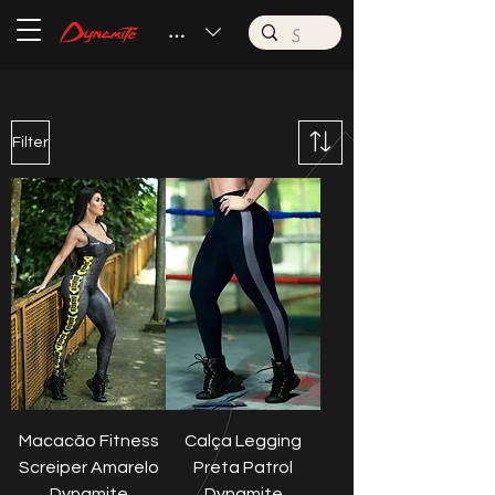
BRL (R$)
Filter
Macacão Fitness
Calça Legging
Screiper Amarelo
Preta Patrol
Dynamite
Dynamite