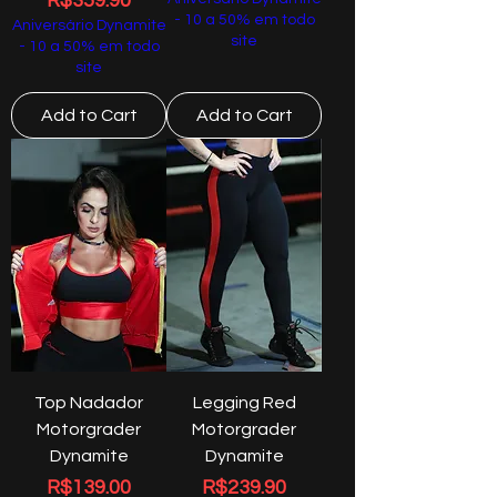
R$359.90
- 10 a 50% em todo
Aniversário Dynamite
site
- 10 a 50% em todo
site
Add to Cart
Add to Cart
Top Nadador
Legging Red
Motorgrader
Motorgrader
Dynamite
Dynamite
Price
Price
R$139.00
R$239.90