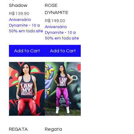
Shadow
ROSE
DYNAMITE
Price
R$139.90
Aniversário
Price
R$149.00
Dynamite - 10 a
Aniversário
50% em todo site
Dynamite - 10 a
50% em todo site
Add to Cart
Add to Cart
REGATA
Regata