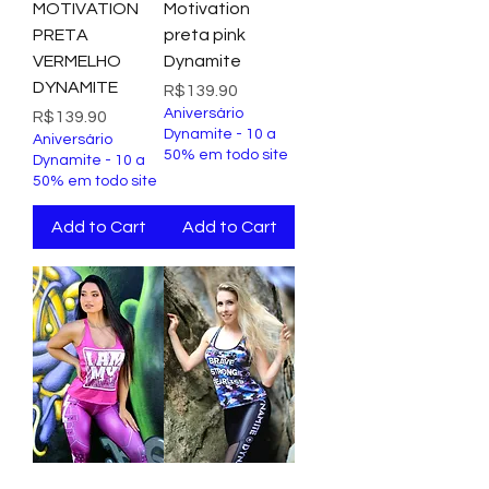
MOTIVATION
Motivation
PRETA
preta pink
VERMELHO
Dynamite
DYNAMITE
Price
R$139.90
Aniversário
Price
R$139.90
Dynamite - 10 a
Aniversário
50% em todo site
Dynamite - 10 a
50% em todo site
Add to Cart
Add to Cart