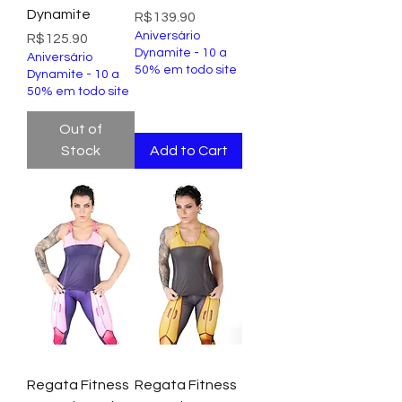
Dynamite
Price
R$139.90
Aniversário
Price
R$125.90
Dynamite - 10 a
Aniversário
50% em todo site
Dynamite - 10 a
50% em todo site
Out of
Stock
Add to Cart
Regata Fitness
Regata Fitness