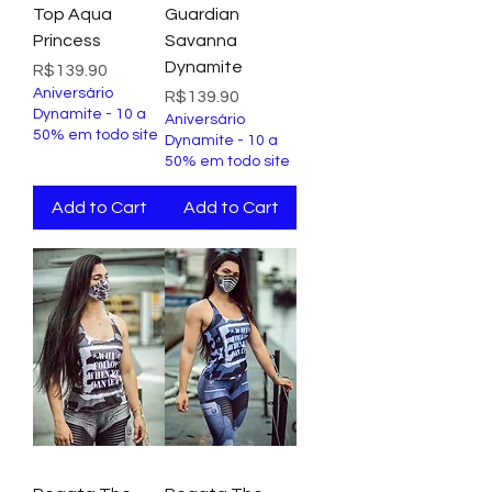
Top Aqua
Guardian
Princess
Savanna
Dynamite
Price
R$139.90
Aniversário
Price
R$139.90
Dynamite - 10 a
Aniversário
50% em todo site
Dynamite - 10 a
50% em todo site
Add to Cart
Add to Cart