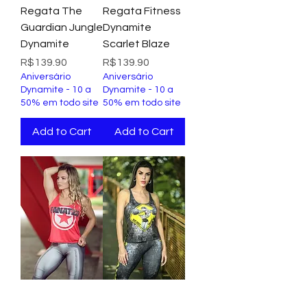
Regata The
Regata Fitness
Guardian Jungle
Dynamite
Dynamite
Scarlet Blaze
Price
Price
R$139.90
R$139.90
Aniversário
Aniversário
Dynamite - 10 a
Dynamite - 10 a
50% em todo site
50% em todo site
Add to Cart
Add to Cart