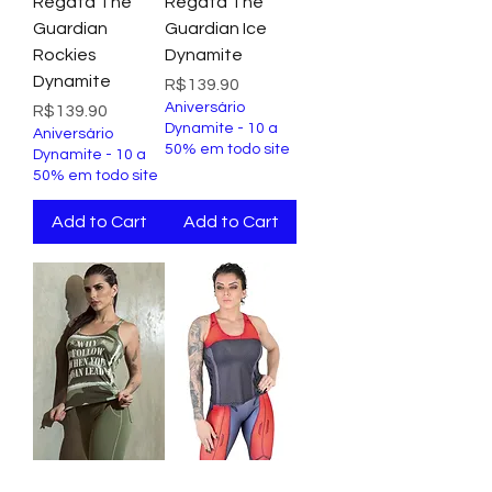
Regata The
Regata The
Guardian
Guardian Ice
Rockies
Dynamite
Dynamite
Price
R$139.90
Aniversário
Price
R$139.90
Dynamite - 10 a
Aniversário
50% em todo site
Dynamite - 10 a
50% em todo site
Add to Cart
Add to Cart