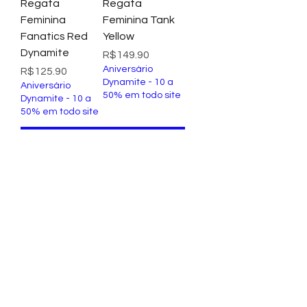
Regata
Regata
Feminina
Feminina Tank
Fanatics Red
Yellow
Dynamite
Price
R$149.90
Aniversário
Price
R$125.90
Dynamite - 10 a
Aniversário
50% em todo site
Dynamite - 10 a
50% em todo site
Add to Cart
Add to Cart