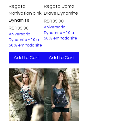
Regata
Regata Camo
Motivation pink
Brave Dynamite
Dynamite
Price
R$139.90
Aniversário
Price
R$139.90
Dynamite - 10 a
Aniversário
50% em todo site
Dynamite - 10 a
50% em todo site
Add to Cart
Add to Cart