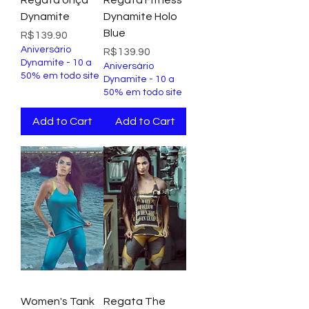
Dynamite
Dynamite Holo
Blue
Price
R$139.90
Aniversário
Price
R$139.90
Dynamite - 10 a
Aniversário
50% em todo site
Dynamite - 10 a
50% em todo site
Add to Cart
Add to Cart
Women's Tank
Regata The