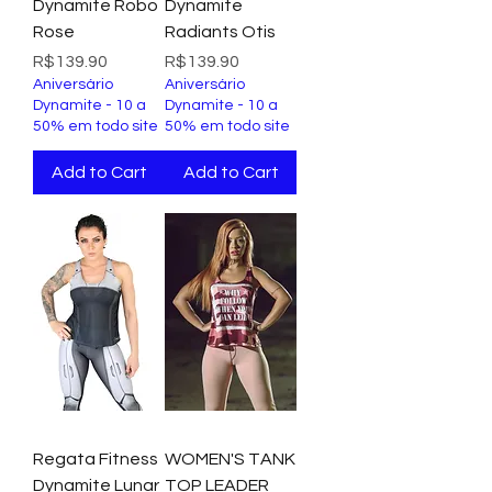
Dynamite Robo
Dynamite
Rose
Radiants Otis
Price
Price
R$139.90
R$139.90
Aniversário
Aniversário
Dynamite - 10 a
Dynamite - 10 a
50% em todo site
50% em todo site
Add to Cart
Add to Cart
Regata Fitness
WOMEN'S TANK
Dynamite Lunar
TOP LEADER