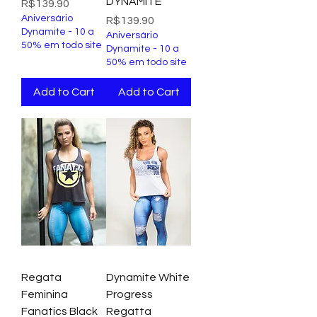
DYNAMITE
Price
R$139.90
Aniversário
Price
R$139.90
Dynamite - 10 a
Aniversário
50% em todo site
Dynamite - 10 a
50% em todo site
Add to Cart
Add to Cart
Regata
Dynamite White
Feminina
Progress
Fanatics Black
Regatta