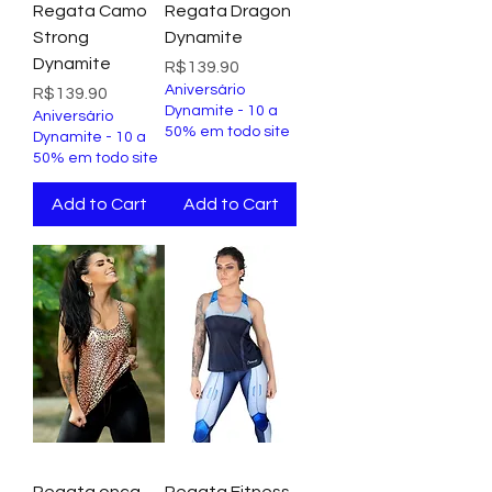
Regata Camo
Regata Dragon
Strong
Dynamite
Dynamite
Price
R$139.90
Aniversário
Price
R$139.90
Dynamite - 10 a
Aniversário
50% em todo site
Dynamite - 10 a
50% em todo site
Add to Cart
Add to Cart
Regata onça
Regata Fitness