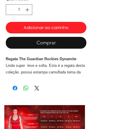
Adicionar ao carrinho
Comprar
Regata The Guardian Rockies Dynamite
Linda super leve e solta. Esta é a regata desta
coleção. possui estampa camuflada tema da
coleção e costuras reforçadas como destaque.
Companheira inseparável da legging e do short
The Guardian, esta peça é produzida em crepe
finíssimo proporcionando leveza e conforto em
todas as suas atividades.
Composição: 87% Poliéster 13% Elastano
Cor cinza, preto,branco