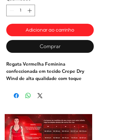
Adicionar ao carrinho
Comprar
Regata Vermelha Feminina
confeccionada em tecido Crepe Dry
Wind de alta qualidade com toque
ultralight, alto estilo e conforto, evita
acúmulo de suor, peça easy care. Pode
ser usada no treino ou em um look
casual.
Tecido: Crepe Dry Wind