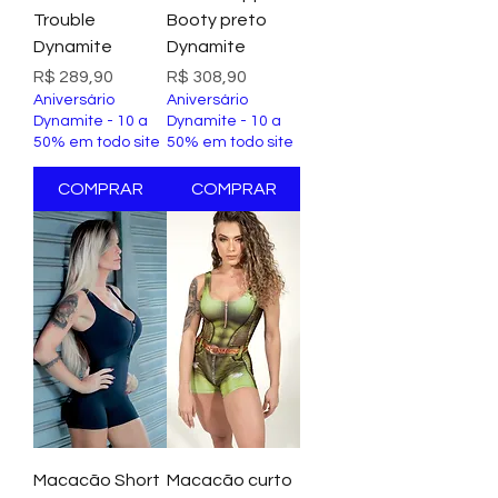
Trouble
Booty preto
Dynamite
Dynamite
Preço
Preço
R$ 289,90
R$ 308,90
Aniversário
Aniversário
Dynamite - 10 a
Dynamite - 10 a
50% em todo site
50% em todo site
COMPRAR
COMPRAR
Macacão Short
Macacão curto