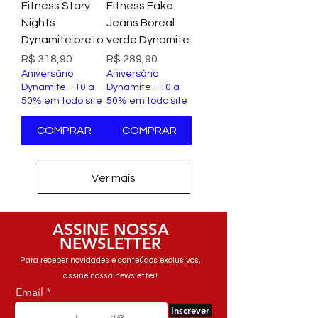
Fitness Stary
Fitness Fake
Nights
Jeans Boreal
Dynamite preto
verde Dynamite
Preço
Preço
R$ 318,90
R$ 289,90
Aniversário
Aniversário
Dynamite - 10 a
Dynamite - 10 a
50% em todo site
50% em todo site
COMPRAR
COMPRAR
Ver mais
ASSINE NOSSA
NEWSLETTER
Para receber novidades e conteúdos exclusivos,
assine nossa newsletter!
Email
Inscrever