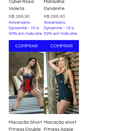
Cyber Rosa
Maravilha
Violeta
Dynamite
Preço
Preço
R$ 289,90
R$ 289,90
Aniversário
Aniversário
Dynamite - 10 a
Dynamite - 10 a
50% em todo site
50% em todo site
COMPRAR
COMPRAR
Macacão Short
Macacão short
Fitness Double
Fitness Apple