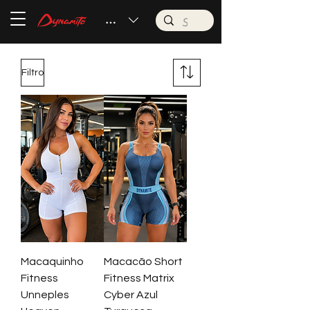
BRL (R$)
Filtro
Macaquinho
Macacão Short
Fitness
Fitness Matrix
Unneples
Cyber Azul