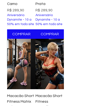
Camo
Prata
Preço
Preço
R$ 289,90
R$ 289,90
Aniversário
Aniversário
Dynamite - 10 a
Dynamite - 10 a
50% em todo site
50% em todo site
COMPRAR
COMPRAR
Macacão Short
Macacão Short
Fitness Matrix
Fitness