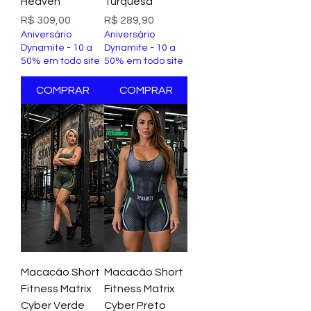
Heaven
Turquesa
Preço
Preço
R$ 309,00
R$ 289,90
Aniversário
Aniversário
Dynamite - 10 a
Dynamite - 10 a
50% em todo site
50% em todo site
COMPRAR
COMPRAR
Macacão Short
Macacão Short
Fitness Matrix
Fitness Matrix
Cyber Verde
Cyber Preto