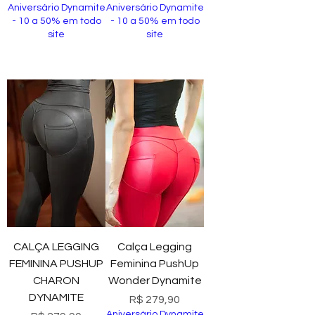
Aniversário Dynamite
Aniversário Dynamite
- 10 a 50% em todo
- 10 a 50% em todo
site
site
Comprar
Comprar
CALÇA LEGGING
Calça Legging
FEMININA PUSHUP
Feminina PushUp
CHARON
Wonder Dynamite
DYNAMITE
Preço
R$ 279,90
Aniversário Dynamite