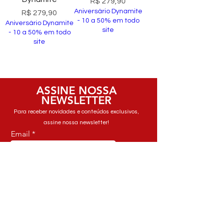
Preço
R$ 279,90
Aniversário Dynamite
Preço
R$ 279,90
- 10 a 50% em todo
Aniversário Dynamite
site
- 10 a 50% em todo
site
Comprar
Comprar
ASSINE NOSSA
NEWSLETTER
Para receber novidades e conteúdos exclusivos,
assine nossa newsletter!
Email
Inscrever