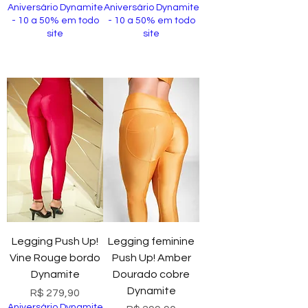
Aniversário Dynamite
Aniversário Dynamite
- 10 a 50% em todo
- 10 a 50% em todo
site
site
Comprar
Comprar
Legging Push Up!
Legging feminine
Vine Rouge bordo
Push Up! Amber
Dynamite
Dourado cobre
Dynamite
Preço
R$ 279,90
Aniversário Dynamite