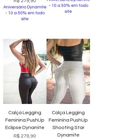
Preço
R$ 279,90
- 10 a 50% em todo
Aniversário Dynamite
site
- 10 a 50% em todo
site
Comprar
Comprar
Calça Legging
Calça Legging
Feminina PushUp
Feminina PushUp
Eclipse Dynamite
Shooting Star
Dynamite
Preço
R$ 279,90