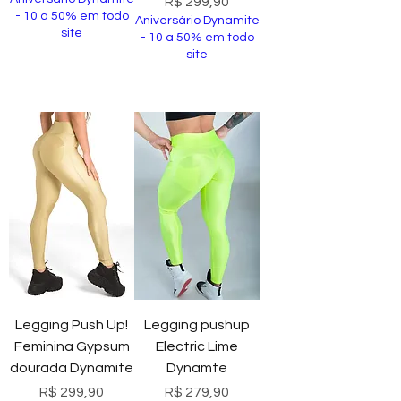
Preço
R$ 299,90
- 10 a 50% em todo
Aniversário Dynamite
site
- 10 a 50% em todo
site
Comprar
Comprar
Legging Push Up!
Legging pushup
Feminina Gypsum
Electric Lime
dourada Dynamite
Dynamte
Preço
Preço
R$ 299,90
R$ 279,90