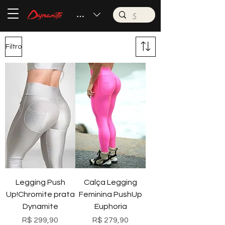
BRL (R$)
Filtro
Legging Push
Calça Legging
Up!Chromite prata
Feminina PushUp
Dynamite
Euphoria
Preço
Preço
R$ 299,90
R$ 279,90