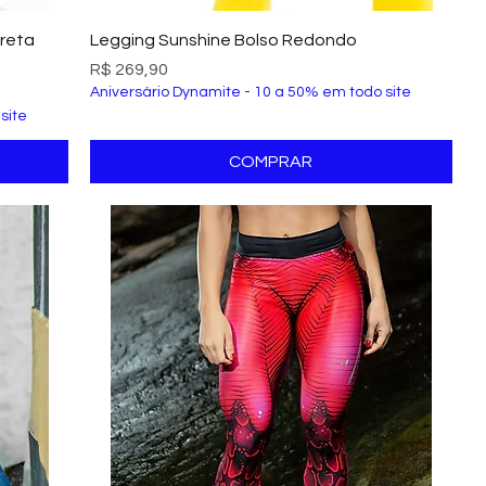
Visualização rápida
Preta
Legging Sunshine Bolso Redondo
Preço
R$ 269,90
Aniversário Dynamite - 10 a 50% em todo site
site
COMPRAR