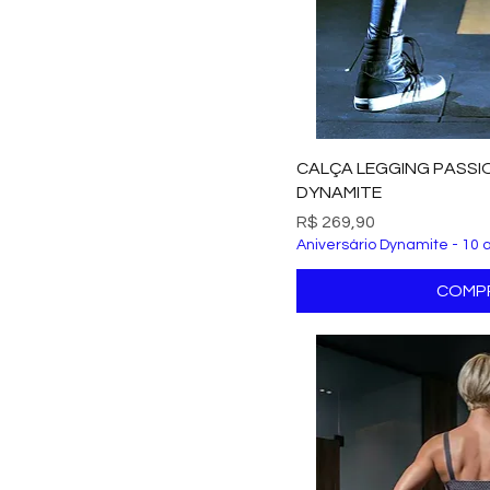
Visualizaç
CALÇA LEGGING PASS
DYNAMITE
Preço
R$ 269,90
Aniversário Dynamite - 10 
COMP