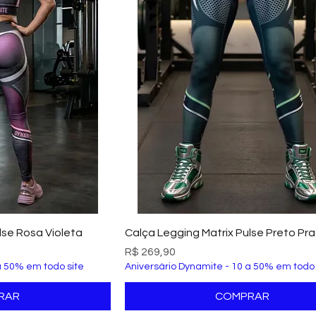
ão rápida
Visualização rápida
lse Rosa Violeta
Calça Legging Matrix Pulse Preto Pr
Preço
R$ 269,90
a 50% em todo site
Aniversário Dynamite - 10 a 50% em todo 
RAR
COMPRAR