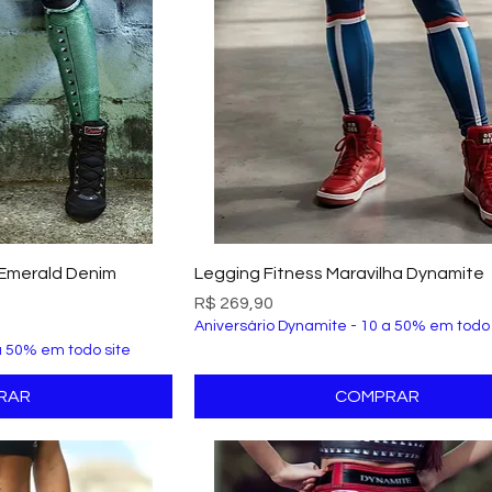
ão rápida
Visualização rápida
 Emerald Denim
Legging Fitness Maravilha Dynamite
Preço
R$ 269,90
Aniversário Dynamite - 10 a 50% em todo 
a 50% em todo site
RAR
COMPRAR