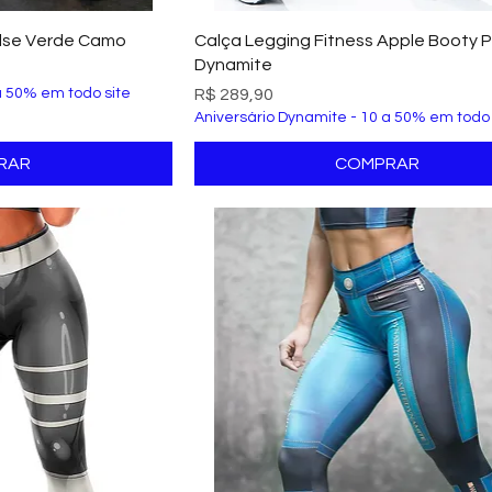
ão rápida
Visualização rápida
ulse Verde Camo
Calça Legging Fitness Apple Booty 
Dynamite
Preço
a 50% em todo site
R$ 289,90
Aniversário Dynamite - 10 a 50% em todo 
RAR
COMPRAR