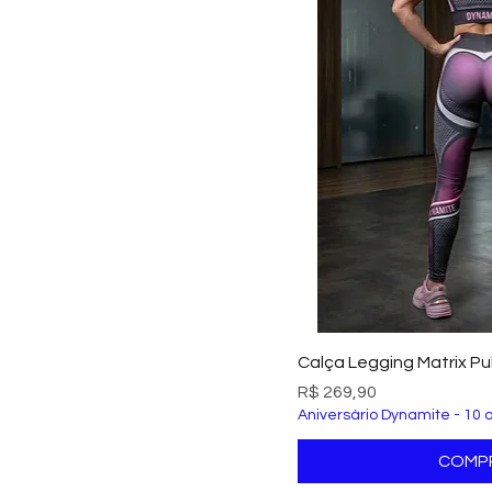
Visualizaç
Calça Legging Matrix Pu
Preço
R$ 269,90
Aniversário Dynamite - 10 
COMP