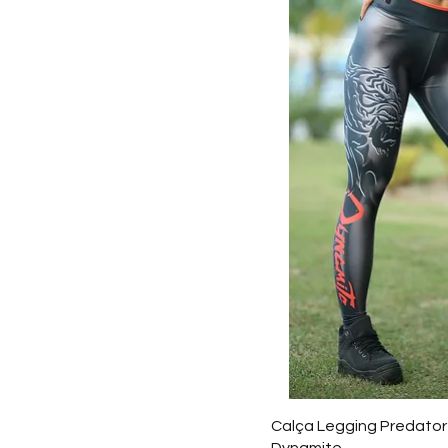
Preto
Rosa
Roxo
VERDE
Verde
Vermelho
Violeta
Visualizaç
Calça Legging Predator
Dynamite