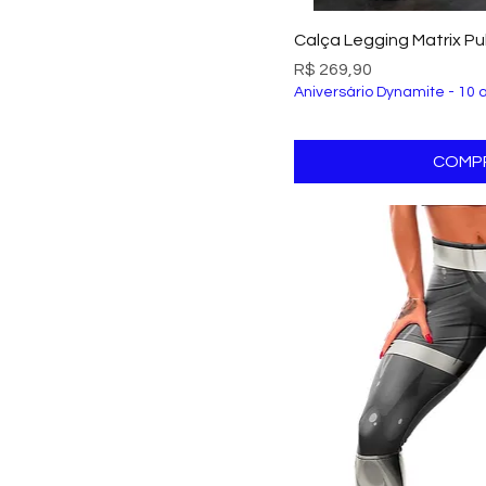
Visualizaç
Calça Legging Matrix P
Preço
R$ 269,90
Aniversário Dynamite - 10 
COMP