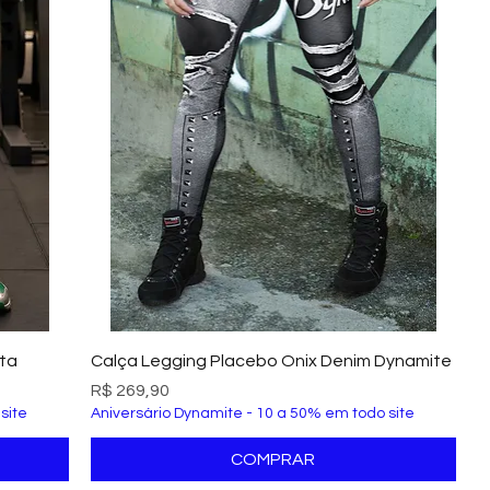
Visualização rápida
ata
Calça Legging Placebo Onix Denim Dynamite
Preço
R$ 269,90
site
Aniversário Dynamite - 10 a 50% em todo site
COMPRAR