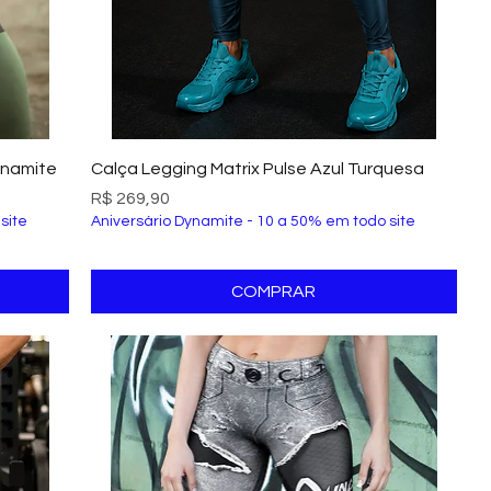
Visualização rápida
ynamite
Calça Legging Matrix Pulse Azul Turquesa
Preço
R$ 269,90
site
Aniversário Dynamite - 10 a 50% em todo site
COMPRAR