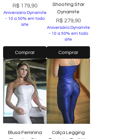
Shooting Star
Preço
R$ 179,90
Dynamite
Aniversário Dynamite
- 10 a 50% em todo
Preço
R$ 279,90
site
Aniversário Dynamite
- 10 a 50% em todo
site
Comprar
Comprar
Blusa Feminina
Calça Legging