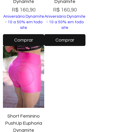
Dynamite
Dynamite
Preço
Preço
R$ 160,90
R$ 160,90
Aniversário Dynamite
Aniversário Dynamite
- 10 a 50% em todo
- 10 a 50% em todo
site
site
Comprar
Comprar
Short Feminino
PushUp Euphoria
Dynamite