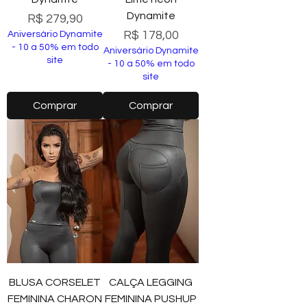
Dynamite
Preço
R$ 279,90
Preço
R$ 178,00
Aniversário Dynamite
- 10 a 50% em todo
Aniversário Dynamite
site
- 10 a 50% em todo
site
Comprar
Comprar
BLUSA CORSELET
CALÇA LEGGING
FEMININA CHARON
FEMININA PUSHUP