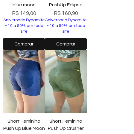
blue moon
PushUp Eclipse
Preço
Preço
R$ 149,00
R$ 160,90
Aniversário Dynamite
Aniversário Dynamite
- 10 a 50% em todo
- 10 a 50% em todo
site
site
Comprar
Comprar
Short Feminino
Short Feminino
Push Up Blue Moon
Push Up Crusher