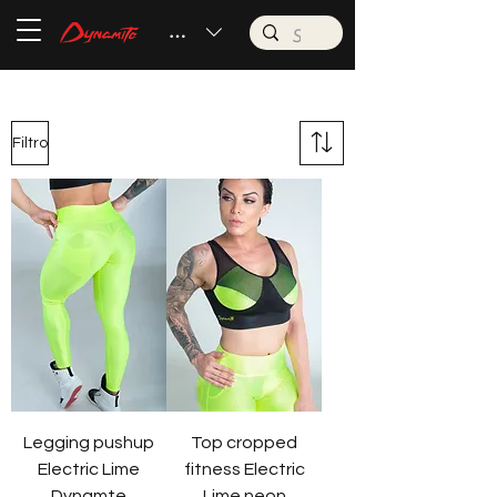
BRL (R$)
Filtro
Legging pushup
Top cropped
Electric Lime
fitness Electric
Dynamte
Lime neon