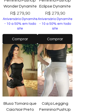
Feminina PushUp
Feminina PushUp
Wonder Dynamite
Eclipse Dynamite
Preço
Preço
R$ 279,90
R$ 279,90
Aniversário Dynamite
Aniversário Dynamite
- 10 a 50% em todo
- 10 a 50% em todo
site
site
Comprar
Comprar
Blusa Tomara que
Calça Legging
Caia Noir Preto
Feminina PushUp