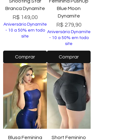
Shooting Star
Feminina PushUp
Branca Dynamite
Blue Moon
Dynamite
Preço
R$ 149,00
Preço
R$ 279,90
Aniversário Dynamite
- 10 a 50% em todo
Aniversário Dynamite
site
- 10 a 50% em todo
site
Comprar
Comprar
Blusa Feminina
Short Feminino