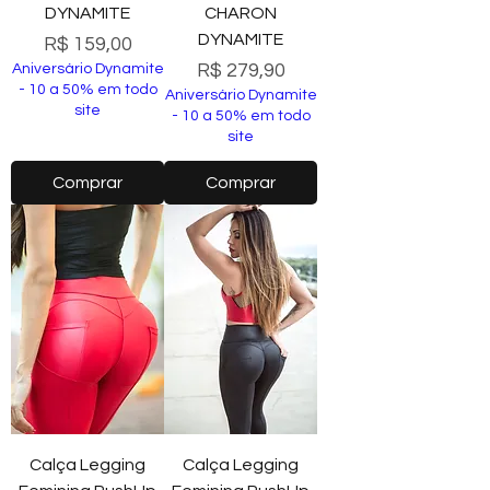
DYNAMITE
CHARON
DYNAMITE
Preço
R$ 159,00
Preço
R$ 279,90
Aniversário Dynamite
- 10 a 50% em todo
Aniversário Dynamite
site
- 10 a 50% em todo
site
Comprar
Comprar
Calça Legging
Calça Legging