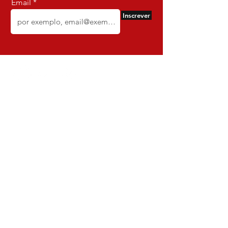
Email
Inscrever
Comercio e Confeccoes de Roupas
Dynamite
CNPJ:
16.652.680
/0001-68
Rua Euzebio de Almeida, N 2135
Jardim Sullacap - Rio de janeiro,
Rio de janeiro - Brazil - Ce:
21.741-171
Institucional
Envio e Devoluções
Política da Loja
Política de Privacidade