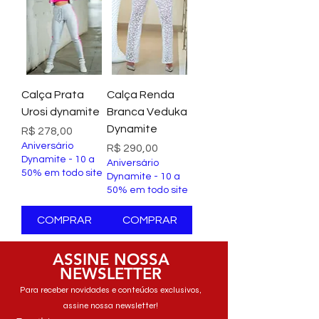
Calça Prata
Calça Renda
Urosi dynamite
Branca Veduka
Dynamite
Preço
R$ 278,00
Aniversário
Preço
R$ 290,00
Dynamite - 10 a
Aniversário
50% em todo site
Dynamite - 10 a
50% em todo site
COMPRAR
COMPRAR
ASSINE NOSSA
NEWSLETTER
Para receber novidades e conteúdos exclusivos,
assine nossa newsletter!