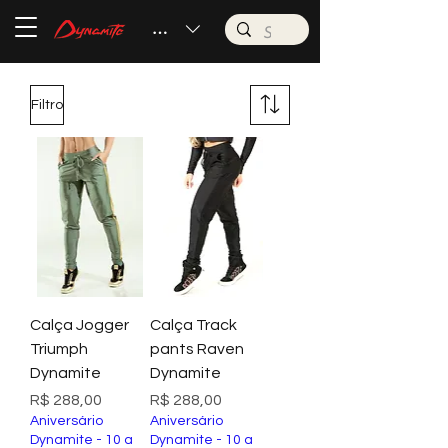
BRL (R$)
Filtro
Calça Jogger
Calça Track
Triumph
pants Raven
Dynamite
Dynamite
Preço
Preço
R$ 288,00
R$ 288,00
Aniversário
Aniversário
Dynamite - 10 a
Dynamite - 10 a