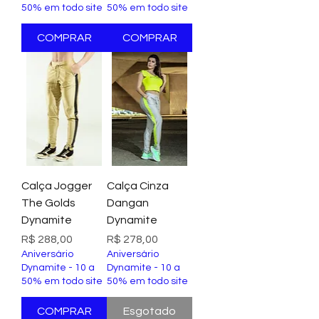
50% em todo site
50% em todo site
COMPRAR
COMPRAR
Calça Jogger
Calça Cinza
The Golds
Dangan
Dynamite
Dynamite
Preço
Preço
R$ 288,00
R$ 278,00
Aniversário
Aniversário
Dynamite - 10 a
Dynamite - 10 a
50% em todo site
50% em todo site
COMPRAR
Esgotado