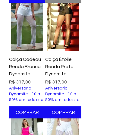
Calça Cadeau
Calça Étoilé
Renda Branca
Renda Preta
Dynamite
Dynamite
Preço
Preço
R$ 317,00
R$ 317,00
Aniversário
Aniversário
Dynamite - 10 a
Dynamite - 10 a
50% em todo site
50% em todo site
COMPRAR
COMPRAR