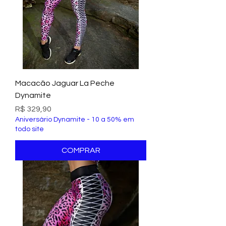
Macacão Jaguar La Peche
Dynamite
Preço
R$ 329,90
Aniversário Dynamite - 10 a 50% em
todo site
COMPRAR