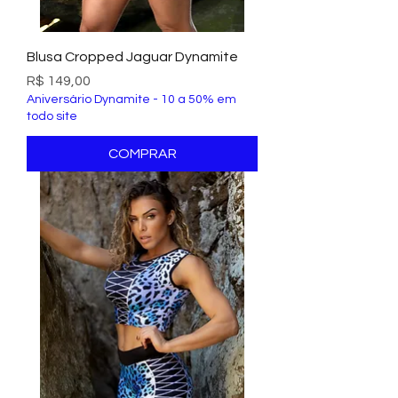
Blusa Cropped Jaguar Dynamite
Preço
R$ 149,00
Aniversário Dynamite - 10 a 50% em
todo site
COMPRAR