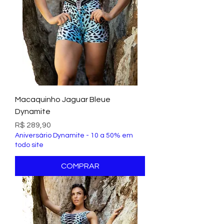
Macaquinho Jaguar Bleue
Dynamite
Preço
R$ 289,90
Aniversário Dynamite - 10 a 50% em
todo site
COMPRAR