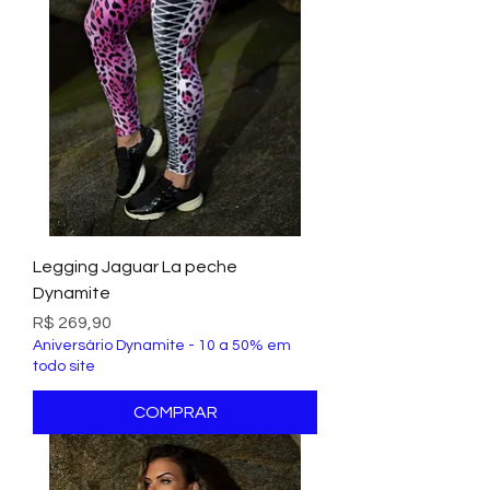
Legging Jaguar La peche
Dynamite
Preço
R$ 269,90
Aniversário Dynamite - 10 a 50% em
todo site
COMPRAR