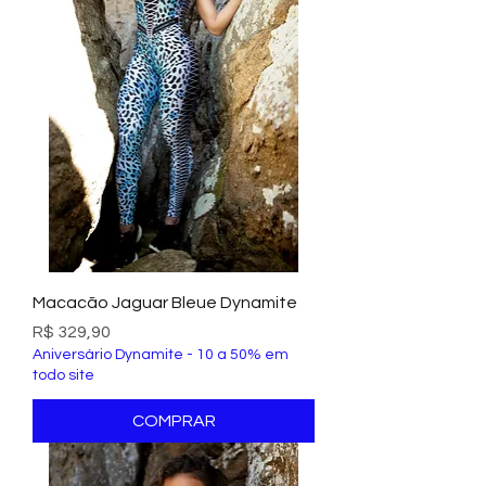
Macacão Jaguar Bleue Dynamite
Preço
R$ 329,90
Aniversário Dynamite - 10 a 50% em
todo site
COMPRAR