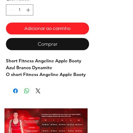
Adicionar ao carrinho
Comprar
Short Fitness Angeline Apple Booty
Azul Branco Dynamite
O short Fitness Angeline Apple Booty
Azul Branco Dynamite, não tem apenas
um design bonito, mas também toda a
modelagem pensada para valorizar
lugares estratégicos, como quadril,
cintura e coxa. Há também um detalhe
abaixo do bumbum para levantar e
modelar os glúteos. Possui cós duplo
personalizado. Tenha certeza que você