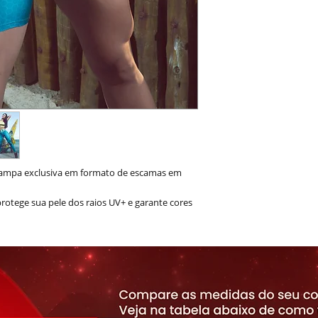
stampa exclusiva em formato de escamas em
protege sua pele dos raios UV+ e garante cores
rt e seja uma Aqua Princess.
bactericida | Composição: 85% Poliéster 15%