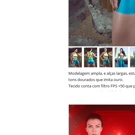
Modelagem ampla, e alças largas, e
tons dourados que imita ouro.
Tecido conta com filtro FPS +50 que 
mais vivas e mais durabilidade.
Combine o Look com a Legging ou Sho
Tecido: Sensuality® Easy Care e anti
Elastano
Modelo usa tamanho P.
Cor: Amarelo
Modelo: BL213