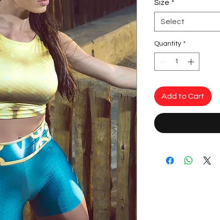
Size
*
Select
Quantity
*
Add to Cart