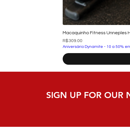
Macaquinho Fitness Unneples 
Price
R$309.00
Aniversário Dynamite - 10 a 50% em
SIGN UP FOR OUR 