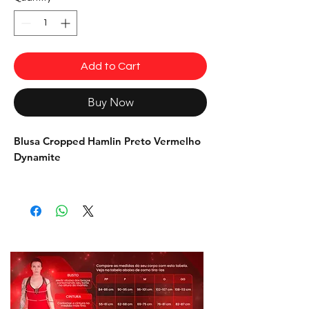
Add to Cart
Buy Now
Blusa Cropped Hamlin Preto Vermelho
Dynamite
A blusa cropped Hamlin de telinha é
super confortável, versátil e combina
com qualquer momento. É a pedida
para você se sentir poderosa, tanto na
academia quanto em um rolê casual.
Combina com qualquer legging ou