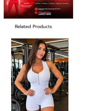
short da coleção. O design conta com
mangas raglan curtas com estampa
personalizada da coleção.
Related Products
Tecnologia do tecido:
UV Protection - Proteção FPS 50
proporcionada pelos fios que
bloqueiam a passagem dos raios UV-a e
UV-b
Transpirabilidade - Peça com alta
filamentagem, que proporciona
transpirabilidade, respirabilidade e
secagem rápida.
Antibactericida - Tecido com
acabamento funcional, que mata