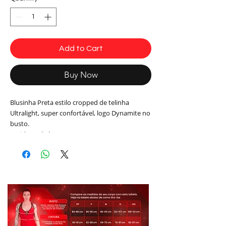
Add to Cart
Buy Now
Blusinha Preta estilo cropped de telinha
Ultralight, super confortável, logo Dynamite no
busto.
Tecido: Telinha
Composição: 85% Poliamida 15% Elastano
Cor: Preto
Modelo: BL222