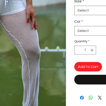
Size
*
Select
Cor
*
Select
Quantity
*
Add to Cart