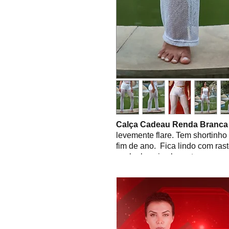
Calça Cadeau Renda Branc
levemente flare. Tem shortinho 
fim de ano. Fica lindo com ras
um look mais elegante.
Look moderno e versátil! Com
cropped Cadeau Renda Branc
TECNOLOGIA DO TECIDO:
-
Lycra Trilobal e tela arrastão
- Secagem rápida