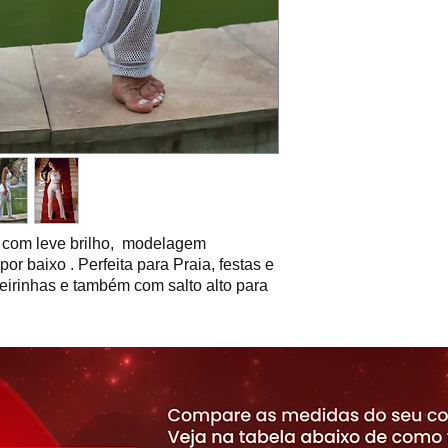
a
com leve brilho, modelagem
por baixo . Perfeita para Praia, festas e
teirinhas e também com salto alto para
bine com body da coleção ao top
a.