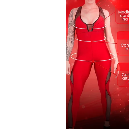
- Brilho
- Elasticidade
- Composição: 85% Poliamida
- Modelo B8000
- Cor Branco
- Lavar a mão
Modelo Medidas
•
Quadril 102 cm
• Cintura 67 cm
• Busto 90 cm
• Modelo Veste tam M
• Altura 1.71 cm