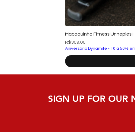
Macaquinho Fitness Unneples 
Price
R$309.00
Aniversário Dynamite - 10 a 50% em
SIGN UP FOR OUR 