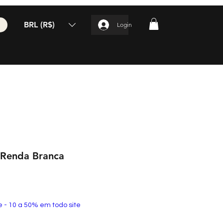
BRL (R$)
Login
 Renda Branca
e - 10 a 50% em todo site