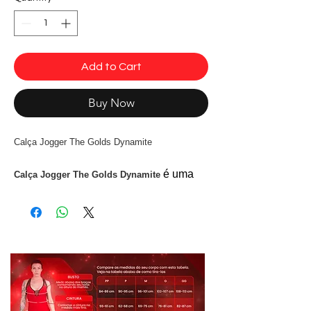
Add to Cart
Buy Now
Calça Jogger The Golds Dynamite
é uma
Calça Jogger The Golds Dynamite
peça essencial. Possui bolso e faixa
lateral deixando a peça mais estilosa e
confortável. Feita em Trilobal.
Tecnologia do tecido:
- Secagem rápida
- Tecido leve , suave, cedoso de boa
respirabilidade