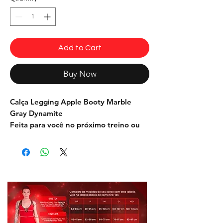
Add to Cart
Buy Now
Calça Legging Apple Booty Marble
Gray Dynamite
Feita para você no próximo treino ou
até mesmo para o dia-a-dia, olhe o seu
melhor com este design exclusivo
Dynamite que valoriza sua forma.
Tecido: Suplex Light
Composição: 85%Poliamida
15%Elastano
Cor: Tie die, preto