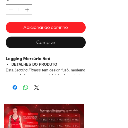
Adicionar ao carrinho
Comprar
Legging Mercúrio Red
DETALHES DO PRODUTO
Esta
Legging Fitness
tem design fusô, moderno
e que valoriza as curvas, é fabricado em tecido
tecnológico e antibactericida tecido Beach
Print
®
com proteção UV e que não retém suor,
uma
Legging
bonita é indispensável pra você
arrasar na prática de qualquer tipo de atividade
física: Musculação, dança, aeróbicos e etc... ou
Até mesmo no dia a dia.
Produto de alta qualidade original Dynamite:
Com
estampa 100% ORIGINAL e
EXCLUSIVA
não desbota nem solta tinta!