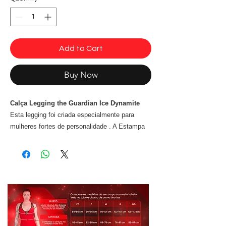
Add to Cart
Buy Now
Calça Legging the Guardian Ice Dynamite
Esta legging foi criada especialmente para
mulheres fortes de personalidade . A Estampa
3D com detalhes em metal, borracha, um mix
de fake jeans. A estampa com muscle shading,
que confere volume e define os músculos,
dando um toque a mais de sensualidade nas
curvas sinuosas Possui elástico no cós para
melhor suporte . O tecido com filtro FPS +50
UV+ proporciona cores mais vivas e mais
durabilidade e conforto, não desbota nem perde