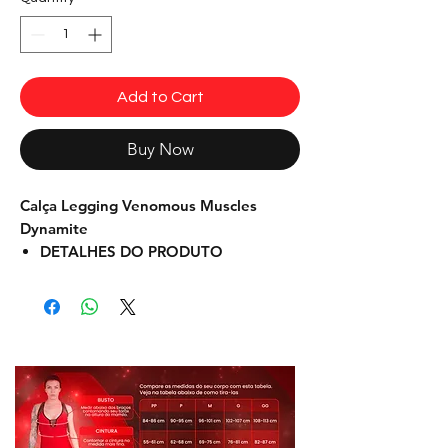
Add to Cart
Buy Now
Calça Legging Venomous Muscles
Dynamite
DETALHES DO PRODUTO
DIFERENCIAL: Estampa Exclusiva
Dynamite, impressão de alta qualidade
não “racha” nem desbota.
Esta calça
Legging
tem design
diferenciado com estampa exclusiva
Amphibia Muscles, moderno e que
valoriza as curvas, é fabricada em
tecido tecnológico e antibactericida