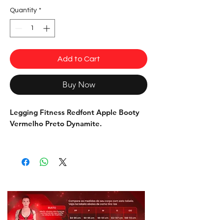
Quantity
*
Add to Cart
Buy Now
Legging Fitness Redfont Apple Booty
Vermelho Preto Dynamite.
A legging da Dynamite oferece não
apenas um design bonito, mas também
uma modelagem cuidadosamente
elaborada para valorizar áreas
estratégicas do corpo, como quadril,
cintura e coxas. Além disso, foi
adicionado um detalhe abaixo do