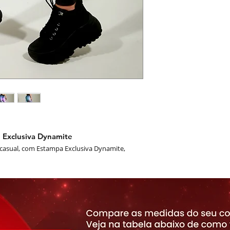
 Exclusiva Dynamite
 casual, com Estampa Exclusiva Dynamite,
lidade com cores vivas que não mancha e nem
ção
iester 15% Elastano.