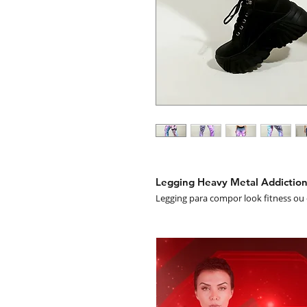
Legging Heavy Metal Addiction
Legging para compor look fitness ou
tecido cirré e poliéster de alta qua
desbota.
Garantia:
Contra Defeito de Fabrica
Composição:
Tecido Cirre 85% pol
Cor:
Rosa e azul preto estampado
Modelo: L400