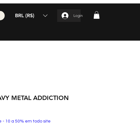
BRL (R$)
Login
AVY METAL ADDICTION
e - 10 a 50% em todo site