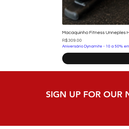
Macaquinho Fitness Unneples 
Price
R$309.00
Aniversário Dynamite - 10 a 50% em
SIGN UP FOR OUR 