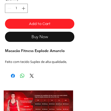
Add to Cart
Buy Now
Macacão Fitness Explode Amarelo
Feito com tecido Suplex de alta qualidade,
Cirré e Tela Arrastão.
Macacão com design exclusivo , cheio de
detalhes e recortes lindos, muito trablhado.
Cor:Amarelo
Modelo: ML2012
Composição: 85% Poliamida e 15% Elastano