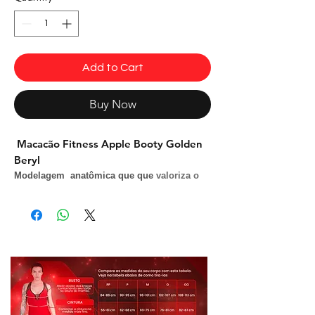
Add to Cart
Buy Now
Macacão Fitness Apple Booty Golden
Beryl
Modelagem anatômica que que
valoriza o
bumbum e a silueta.
Tecidos:
cirré e tela arrastao.
Composição:
85% Poliéster e 15% Elastano
Tamanho:
Disponível em P ,M, G
Modelo Ml2094