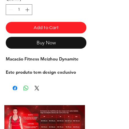
Add to Cart
Buy Now
Macacão Fitness Meizhou Dynamite
Este produto tem design exclusivo
Dynamite. Seus detalhes acentuam as
curvas do corpo. Possui modelagem
anatomica e confortável e uma sensual
recorte no busto e faixas sublimadas
personalizadas Dynamite .
Tecido: Suplex light com proteção
antibactericida detalhes em sire.