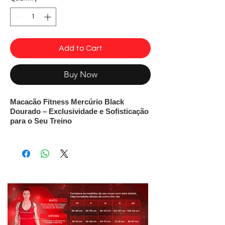
Add to Cart
Buy Now
Macacão Fitness Mercúrio Black
Dourado – Exclusividade e Sofisticação
para o Seu Treino
Um design moderno e imponente que
valoriza suas curvas de forma natural.
O
Macacão Fitness Preto e
Dourado
traz a
estampa original com
efeito 3D
que modela a silhueta com
elegância, destacando a beleza feminina
em qualquer movimento.
Zero transparência
: tecido encorpado
*