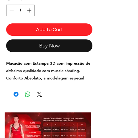
Add to Cart
Buy Now
Macacão com Estampa 3D com impressão de
altíssima qualidade com muscle shading.
Conforto Absoluto, a modelagem especial
sem costuras frontais que não marca o corpo.
Possui forro no busto e elástico na parte de
baixo para melhor suporte, não fica
transparente.
Tecido: Sensuality® Easy Care e
antibactericida.
Fi
ltro FPS +50
UV+, cores
mais vivas e mais durabilidade, não desbota
nem perde a elasticidade.