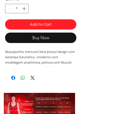
Add to Cart
Buy Now
Macaquinho mercurio blue possui design com
estampa futuristica , moderno com
modelagem anatômica, pintura com Muscle
Shading que irá valorizar e definir seus
músculos e estampa exclusiva moderna com
detalhes ultrarrealistas em 3D.
Fabricado com tecido antibactericidade e easy
care Sensuality ®. Tem Proteção FPS 50 que
além de proteger sua pele dos efeitos nocivos
dos raios UVa e UVb garante cores mais vivas e
de maior durabilidade.
- Conforto Absoluto, a modelagem especial