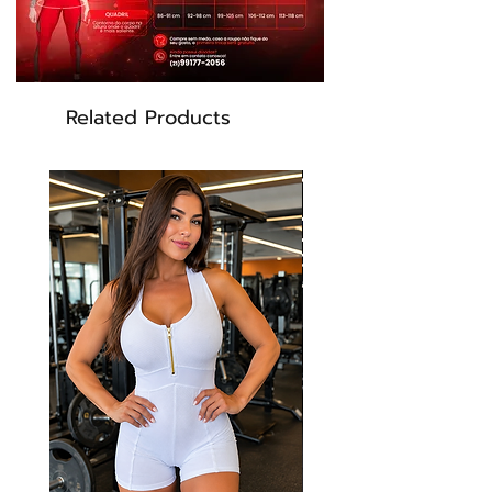
- Conforto Absoluto, a modelagem com recortes
, detalhes em tela Net e cirre.
- Tecido encorpado, não fica transparente.
Related Products
- Tecido Tecnológico tem proteção UVA e UVB,
e auxilia na recuperação dos musculos
Feito em 3 tipos de tecidos, Suplex, tela e
Cirre.
Composição:
​85% Poliamida e 15% Elastano
Proporciona proteção contra os efeitos nocivos
dos raios UV-a e UV-b, protegendo sua pele
com FPS +50, ótima elasticidade, não retém
suor, e auxilia na recuperação dos músculos.
Cor: Preto