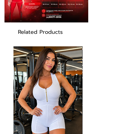
- Conforto Absoluto, a modelagem com recortes
, detalhes em tela Net e cirre.
- Tecido encorpado, não fica transparente.
Related Products
- Tecido Tecnológico tem proteção UVA e UVB,
e auxilia na recuperação dos musculos
Feito em 3 tipos de tecidos, Suplex, tela e
Cirre.
Composição:
​85% Poliamida e 15% Elastano
Proporciona proteção contra os efeitos nocivos
dos raios UV-a e UV-b, protegendo sua pele
com FPS +50, ótima elasticidade, não retém
suor, e auxilia na recuperação dos músculos.
Cor; Preto e amarelo neon