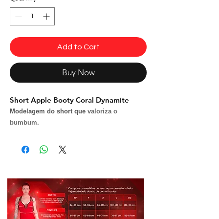
Add to Cart
Buy Now
Short Apple Booty Coral Dynamite
Modelagem do short que
valoriza o
bumbum.
Tecidos:
Cirré
Composição:
85% Poliéster e 15% Elastano