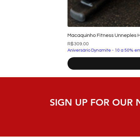
Macaquinho Fitness Unneples 
Price
R$309.00
Aniversário Dynamite - 10 a 50% em
SIGN UP FOR OUR 