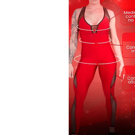
INFORMAÇÕES
Tecidos:
Tecido Cirré 87% Poliéster 
Tamanhos:
P e M, G
Cor Verde