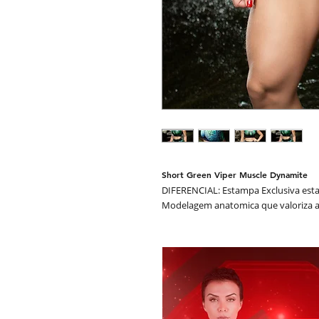
Short Green Viper Muscle Dynamite
DIFERENCIAL: Estampa Exclusiva esta
Modelagem anatomica que valoriza as
antibactericida cirre com proteção U
- Flexivel
- Maleável
- Easy Care (Fácil Lavagem e Secagem
- Estampa que valoriza os Músculos
- Conforto
- Visual Único