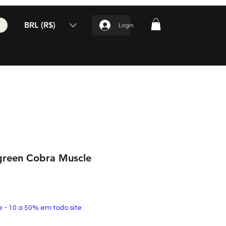
BRL (R$)
Login
 green Cobra Muscle
e - 10 a 50% em todo site