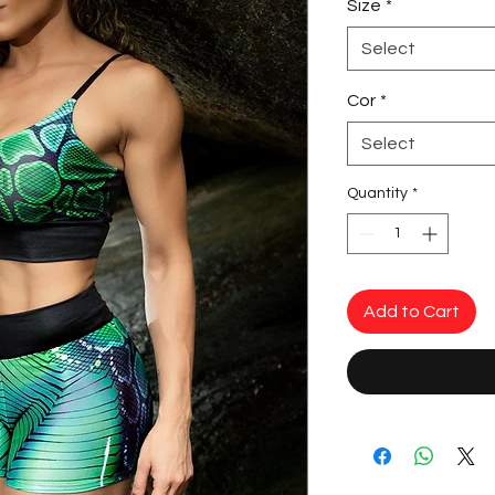
Size
*
Select
Cor
*
Select
Quantity
*
Add to Cart