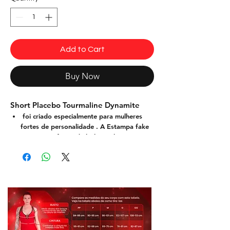
Add to Cart
Buy Now
Short Placebo Tourmaline Dynamite
foi criado especialmente para mulheres
fortes de personalidade . A Estampa fake
jeans com efeitos de bolsos e botoes em
3D. Possui efeito muscle shading, que
confere volume e define os músculos,
dando um toque a mais de sensualidade
nas curvas sinuosas Possui elástico no cós
para melhor suporte . O tecido com filtro
FPS +50 UV+ proporciona cores mais vivas
e mais durabilidade e conforto, não
desbota nem perde a elasticidade, A
qualidade das matérias primas somadas a