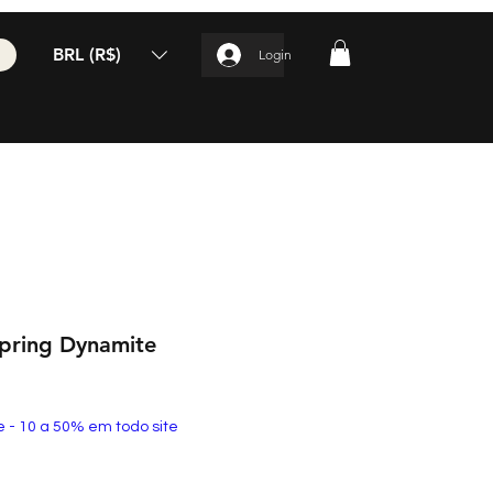
BRL (R$)
Login
Spring Dynamite
e - 10 a 50% em todo site