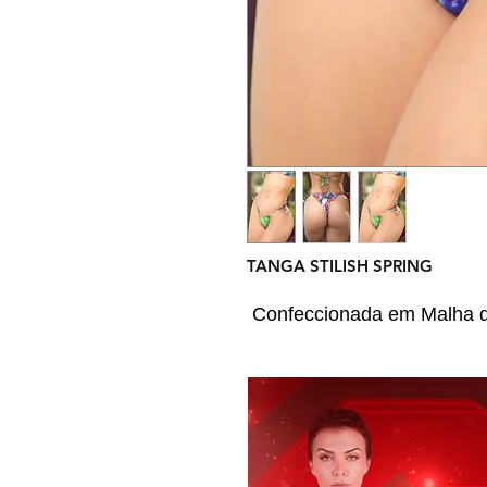
TANGA STILISH SPRING
Confeccionada em Malha d
Triangular
a Peça Possui Fechamento
Um Biquíni de Tom Semelh
Produção Para Praia ou Pis
Informações: