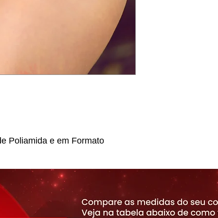
e Poliamida e em Formato
 Lateral e Pode Ser Usada com
ante Para Completar Sua
cina.