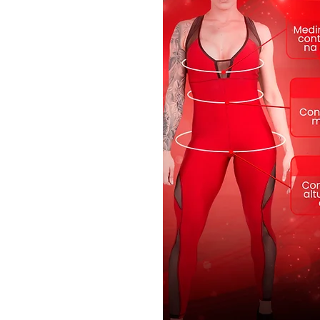
Tecido: Fluite possui forro
Composição: 85% Poliamida / 15%
Tamamnho: P e M
estampa Floral
Modelo: TG102
ATENÇÃO: Venda somente da parte