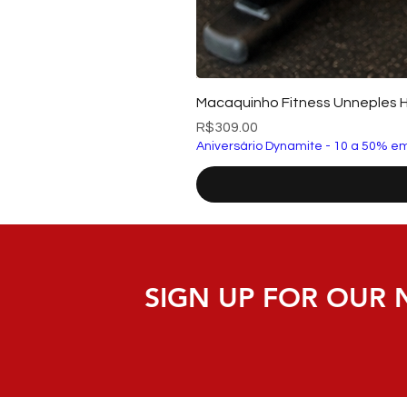
Macaquinho Fitness Unneples 
Price
R$309.00
Aniversário Dynamite - 10 a 50% em
SIGN UP FOR OUR 