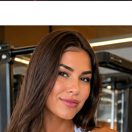
os (eventos, lifestyle)
ortante):
nor.
 tabela de medidas antes da compra.
ho acima
para garantir o ajuste ideal e
ue se destacam.