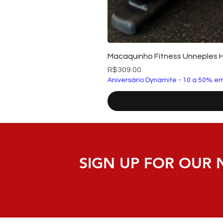
Macaquinho Fitness Unneples 
Price
R$309.00
Aniversário Dynamite - 10 a 50% em
SIGN UP FOR OUR 