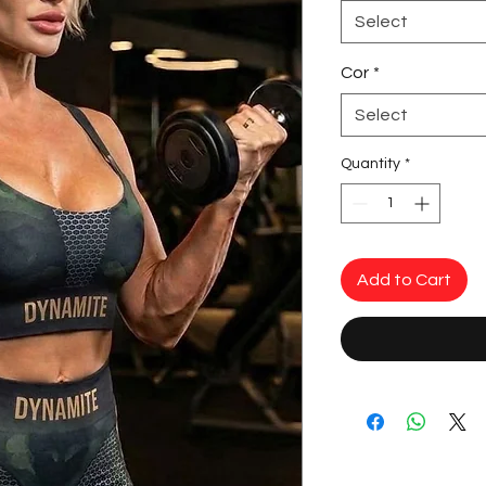
Select
Cor
*
Select
Quantity
*
Add to Cart