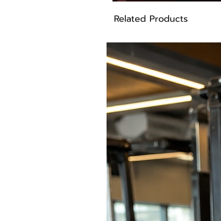
Funcional
·
Related Products
Treinos de alta intensidade
·
Looks fitness fashion e temátic
·
* Atenção ao tamanho (muito imp
A modelagem Dynamite é me
·
Recomendamos sempre conferir a
Na dúvida, escolha um taman
·
máximo conforto.
Dynamite. Feito para mulheres q
Vista a sua melhor versão.