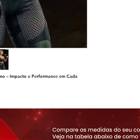
amo – Impacto e Performance em Cada
l e tecnologia que
valoriza seu corpo
.
 quem quer se destacar dentro e fora da