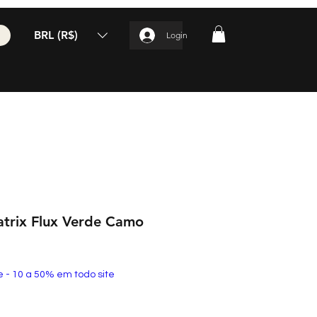
BRL (R$)
Login
atrix Flux Verde Camo
e - 10 a 50% em todo site