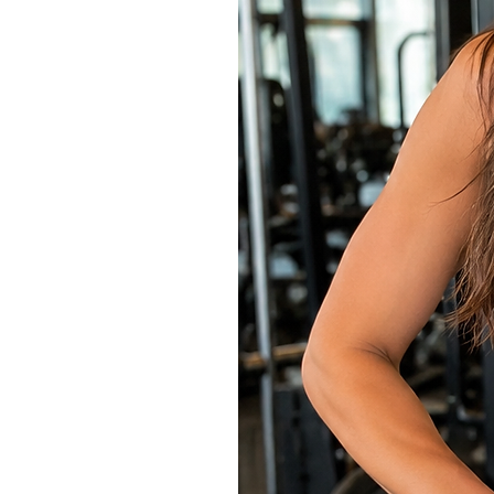
Modelo:
T221
Composição:
87% Poliéster | 13
Cor:
Verde Camuflado