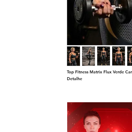
Top Fitness Matrix Flux Verde C
Detalhe
Visual futurista, ajuste impecáve
O Top Flux Verde foi criado para
academia.