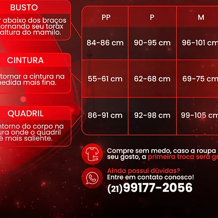
raços neon –
moderna e exclusiva
za e define a silhueta
conforto e proteção no uso
ta e mantém a elasticidade
orpado com forro no busto e elástico
te e segurança.
 firme que realça suas curvas