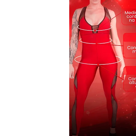
*Destaques:
Estampa 3D sublimática com t
Efeito Muscle Shading –
valori
Tecido antibactericida –
mais 
Alta durabilidade –
não desbo
Zero transparência
-
tecido enc
interno que garante total supor
Modelagem Dynamite –
ajuste
*Perfeito para:
Musculação
·