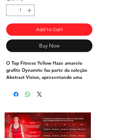
Add to Cart
Buy Now
O
Top Fitness
Yellow Haze amarelo
grafite Dynamite
faz parte da coleção
Abstract Vision, apresentando uma
estampa abstrata única.
O top é projetado para proporcionar
conforto, estilo e beleza durante os
treinos.