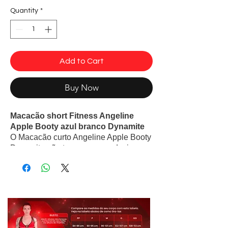
Quantity
*
Add to Cart
Buy Now
Macacão short Fitness Angeline
Apple Booty azul branco Dynamite
O Macacão curto Angeline Apple Booty
Dynamite não tem apenas o design
bonito, mas também toda a modelagem
do macaquinho e pensada para
valorizar a silhueta em vários lugares
estratégicos. Além disso, detalhes no
bumbum pra levantar e modelar,
recortes na cintura com efeito firmador
para afinar e detalhes embaixo do