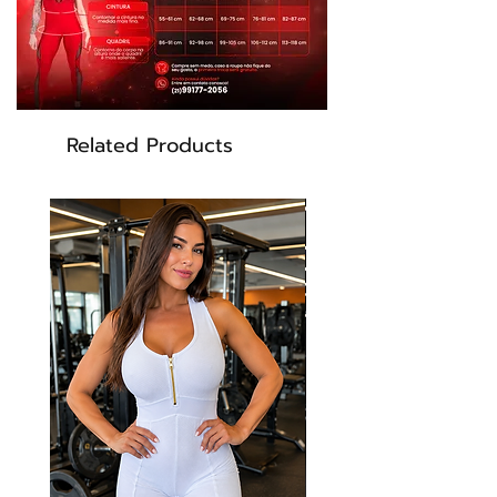
busto para aumentá-lo e levantá-lo,
valorizando-o ainda mais. Tenha
certeza que você vai se sentir incrível
nesse modelo que só a Dynamite
tem.
Tecido da estampa Cirre com
toque macio, detalhes em Suplex e tela
Related Products
arrastão.
Tecnologia do tecido:
UV Protection - Proteção FPS 50
proporcionada pelos fios que
bloqueiam a passagem dos raios UV-a
e UV-b
Transpirabilidade - Peça com alta
filamentagem, que proporciona
transpirabilidade, respirabilidade e
secagem rápida.
Antibactericida - Tecido com
acabamento funcional, que mata
germes e proporciona proteção efetiva
contra bactérias, ácaros e fungos,
mantendo a higiene e evitando odores.