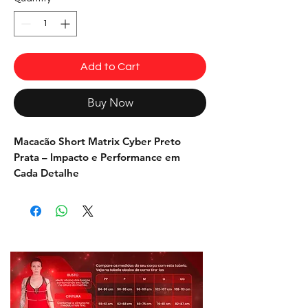
Add to Cart
Buy Now
Macacão Short
Matrix Cyber Preto
Prata – Impacto e Performance em
Cada Detalhe
Visual futurista, ajuste impecável e
tecnologia que
valoriza seu corpo
.
O Macacão Short Cyber Preto foi criado
para quem quer se destacar dentro e
fora da academia.