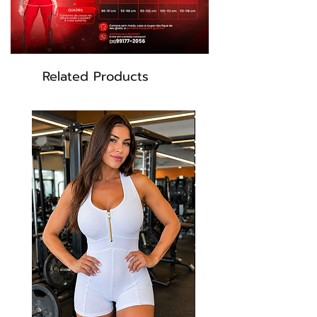
*Destaques:
Related Products
Estampa 3D sublimática com traços
neon –
moderna e exclusiva
Efeito Muscle Shading –
valoriza e
define a silhueta
Tecido antibactericida –
mais
conforto e proteção no uso
Alta durabilidade –
não desbota e
mantém a elasticidade
Zero transparência
-
tecido encorpado
com forro no busto e elástico interno que
garante total suporte e segurança.
Modelagem Dynamite –
ajuste firme
que realça suas curvas