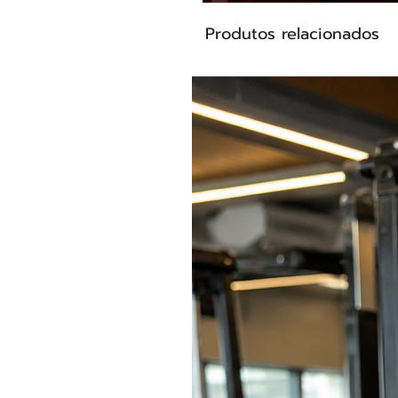
Produtos relacionados
• Composição 85%Poliéster 1
• Estampa sublimática.
• Modelagem anatômica
• Visual único
• Composição: 85% Poliéster 1
• Tecido confortável, levemen
• Cor Cinza, amarelo
• Modelo MS1998