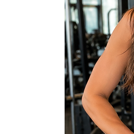
Modelo medidas:
Tamanho PP
Altura 167
Quadril 93
Busto 84
Cintura 66,5