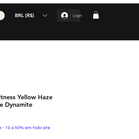
BRL (R$)
Login
tness Yellow Haze
te Dynamite
e - 10 a 50% em todo site