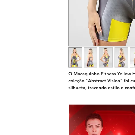
O
Macaquinho Fitness Yellow H
coleção "Abstract Vision" foi 
silhueta, trazendo estilo e conf
As alças personalizadas adici
enquanto o tecido em cirre co
um charme especial à peça, ma
necessário para seus moviment