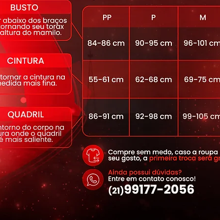
- este macaquinho é mais do que uma
eclaração de estilo que te acompanhará
io.
m tecido com fibra específica para não
ampa e a forma, mesmo com o passar do
modela o corpo e veste como uma
 melhor de você, trazendo aquele estilo
0 que além de proteger sua pele dos
 UVb, garante cores mais vivas e de
om forro e elástico para maior
ra altamente resistente, que possui
inhas específicas para moda fitness.