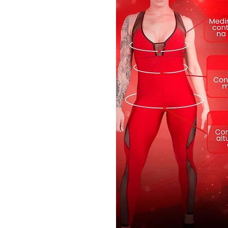
Seja destemida, seja vibrante 
peça de roupa fitness, é uma d
com elegância em cada exercíc
Nosso macaquinho é fabricado e
perder a alta resolução da est
tempo. É aquele macacão que 
"luva". É a peça que destaca o
único para o seu dia.
Tecnologia:
Tem Proteção FPS 5
efeitos nocivos dos raios UVa e
maior durabilidade, contando c
segurança e sustentação. Costu
elasticidade junto ao tecido e l