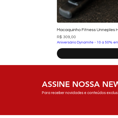
Macaquinho Fitness Unneples 
Preço
R$ 309,00
Aniversário Dynamite - 10 a 50% em
ASSINE NOSSA NE
Para receber novidades e conteúdos exclusi