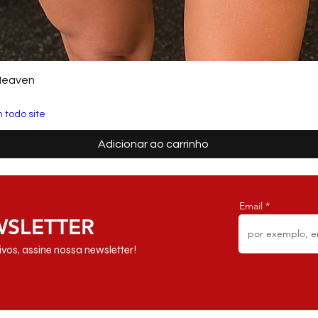
Heaven
 todo site
Adicionar ao carrinho
Email
WSLETTER
vos, assine nossa newsletter!