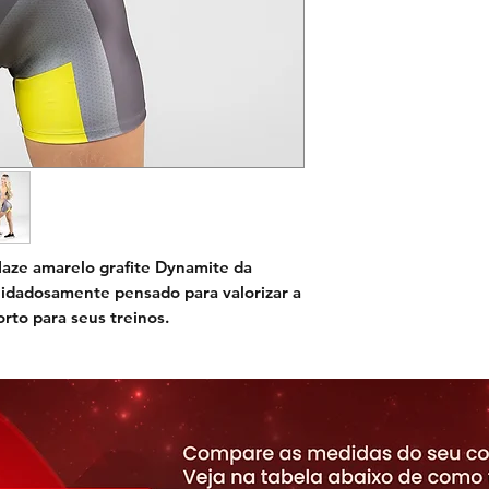
aze amarelo grafite Dynamite
da
cuidadosamente pensado para valorizar a
orto para seus treinos.
onam um toque único e moderno,
m compressão leve não apenas confere
s também proporciona o suporte
os.