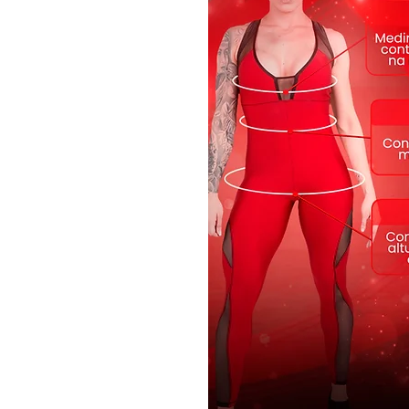
arrastão.
Tecnologia do tecido:
UV Protection - Proteção FPS 5
bloqueiam a passagem dos raio
Transpirabilidade - Peça com a
transpirabilidade, respirabilid
Antibactericida - Tecido com a
proporciona proteção efetiva co
mantendo a higiene e evitando
• Tecido: Cirre dealhes em tela
• Composição: 85% Poliester1
• Cor Preto, azul e cinza
• Levemente encorpado
• Ótima Elasticidade
• Secagem Rápida
• Modelo MS2094
•Modelo Medidas
• Quadril 102 cm