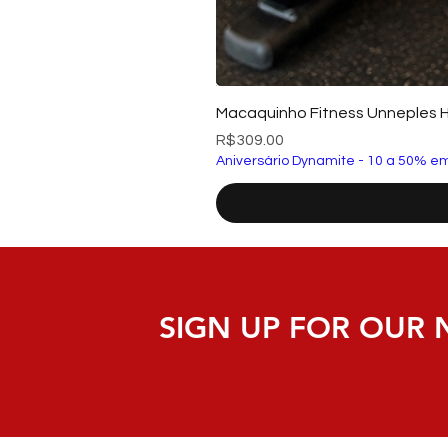
Macaquinho Fitness Unneples 
Price
R$309.00
Aniversário Dynamite - 10 a 50% em
SIGN UP FOR OUR 