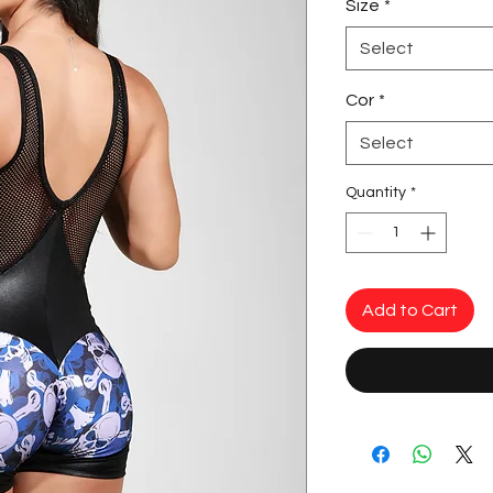
Size
*
Select
Cor
*
Select
Quantity
*
Add to Cart