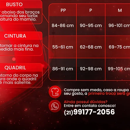
0 proporcionada pelos fios que
s UV-a e UV-b
lta filamentagem, que proporciona
ade e secagem rápida.
cabamento funcional, que mata germes e
ntra bactérias, ácaros e fungos,
 odores.
 arrastão
5% Elastano