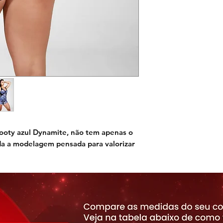
ooty azul Dynamite,
não tem apenas o
a a modelagem pensada para valorizar
tratégicos. Além disso, detalhes no
, recortes na cintura com efeito
s embaixo do busto para aumentá-lo e
 mais. Tenha certeza que você vai se
ue só a Dynamite tem.
oque macio, detalhes em Suplex e tela