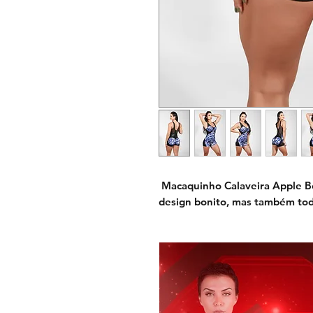
Macaquinho Calaveira Apple B
design bonito, mas também tod
a silhueta em vários lugares es
bumbum para levantar e modelar
firmador para afinar e detalhe
levantá-lo, valorizando-o ainda
sentir incrível nesse modelo q
Tecido da estampa Cirre com t