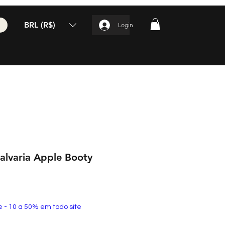
BRL (R$)
Login
lvaria Apple Booty
e - 10 a 50% em todo site