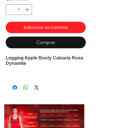
Adicionar ao carrinho
Comprar
Legging Apple Booty Calvaria Rosa
Dynamite
A Legging Fitness Calvaria rosa Apple
Booty Dynamite, não tem apenas um
design bonito, mas também toda a
modelagem pensada para valorizar
lugares estratégicos, como quadril,
cintura e coxa. Há também um detalhe
abaixo do bumbum para levantar e
modelar os glúteos. Possui cós duplo