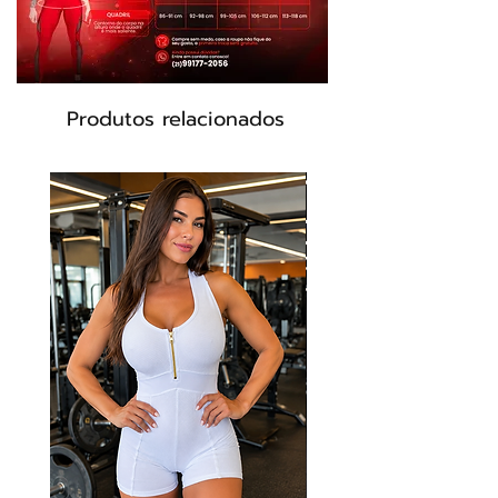
personalizado.Tenha certeza que você
vai se sentir incrível nessa legging que
só a Dynamite tem.
Tecnologias:
Produtos relacionados
UV Protection -Proteção FPS 50
proporcionada pelos fios que
bloqueiam a passagem dos raios UV-a
e UV-b
Transpirabilidade -Peça com alta
filamentagem, que proporciona
transpirabilidade, respirabilidade e
secagem rápida.
Antibactericida -Tecido com
acabamento funcional, que mata
germes e proporciona proteção efetiva
contra bactérias, ácaros e fungos,
mantendo a higiene e evitando odores.