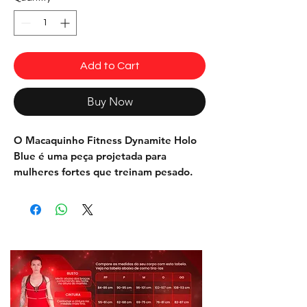
Add to Cart
Buy Now
O
Macaquinho Fitness Dynamite Holo
Blue
é uma peça projetada para
mulheres fortes que treinam pesado.
Sua cor azul e estampa robótica são
uma declaração de foco e
determinação. Confeccionado com
materiais de alta qualidade,
proporciona ajuste perfeito e conforto
durante os treinos intensos, com total
liberdade de movimento. Vestindo o
Macaquinho, você expressa