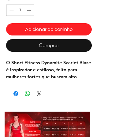
Adicionar ao carrinho
Comprar
O
Short Fitness Dynamite Scarlet Blaze
é inspirador e estiloso, feito para
mulheres fortes que buscam alto
desempenho em suas atividades físicas.
Com sua cor vermelha e estampa
robótica, é uma combinação perfeita de
energia e determinação. O design
representa a força interior e o foco da
mulher atleta, equilibrando atitude e
comprometimento nos treinos
intensos.