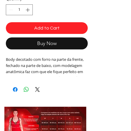
Add to Cart
Buy Now
Body decotado com forro na parte da frente,
fechado na parte de baixo, com modelagem
anatômica faz com que ele fique perfeito em
seu corpo. Tem um toque macio e possui um
brilho e textura canelada.
Informações adicionais:
Composição:
85% Poliamida
15% Elastano
Cor Verde Neon
Modelo: BO2001