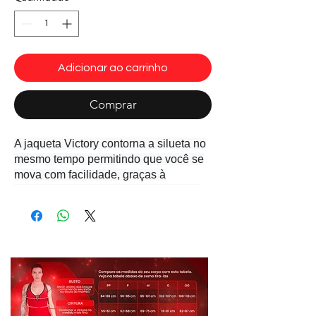
Adicionar ao carrinho
Comprar
A jaqueta Victory contorna a silueta no
mesmo tempo permitindo que você se
mova com facilidade, graças à
elasticidade tridimensional do tecido.
Possui
com faixas em sire preto nas mangas,
Zipper dourado, Logomarca em ouro.
Tecido: Suplex light Eco-Friendly Athentic CO²
®
Composição: 85% Poliamida 15% Elastano
Cor Verde musgo/preto.
A jaqueta da Voctory contorna e aperta
a cintura, permitindo que você se