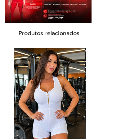
mova, respire e mantenha a calma -
graças à elasticidade tridimensional e
à construção unida.
Modelo: CA502
Produtos relacionados