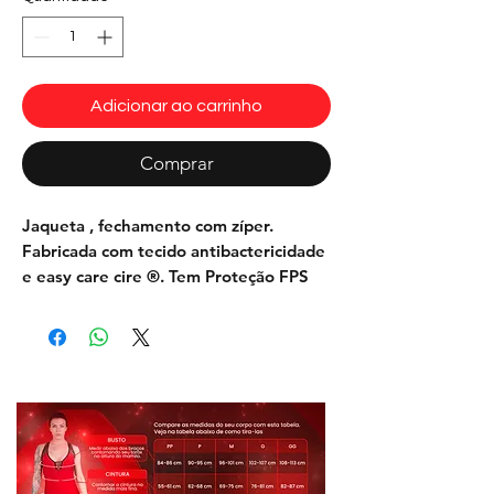
Adicionar ao carrinho
Comprar
Jaqueta , fechamento com zíper.
Fabricada com tecido antibactericidade
e easy care cire ®. Tem Proteção FPS
50 que além de proteger sua pele dos
efeitos nocivos dos raios UVa e UVb
garante cores mais vivas e de maior
durabilidade. Tem toque suave e macio
e leve.
Possui forro em tela Polo