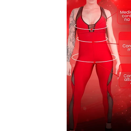
Tecnologias:
UV Protection - Proteção FPS 5
bloqueiam a passagem dos raio
Transpirabilidade - Peça com a
transpirabilidade, respirabilid
Antibactericida - Tecido com a
proporciona proteção efetiva co
mantendo a higiene e evitando
Tecido: Shine, Lux
Modelagem anatômica
Comprimento Longo