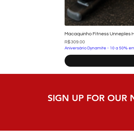
Macaquinho Fitness Unneples 
Price
R$309.00
Aniversário Dynamite - 10 a 50% em
SIGN UP FOR OUR 