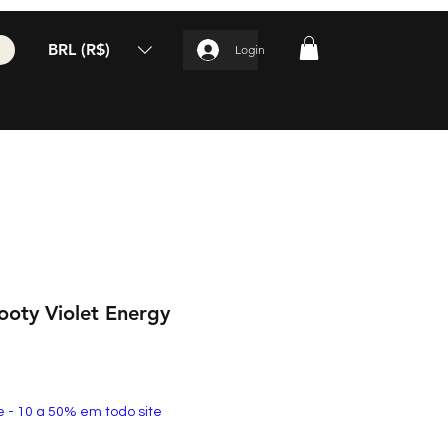
BRL (R$)
Login
ooty Violet Energy
e - 10 a 50% em todo site