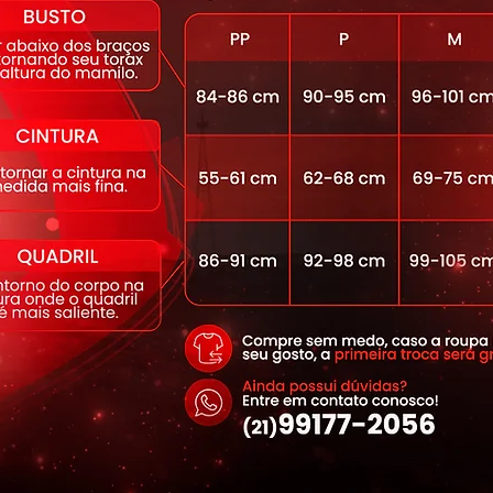
0 proporcionada pelos fios que
s UV-a e UV-b
lta filamentagem, que proporciona
ade e secagem rápida.
cabamento funcional, que mata germes e
ntra bactérias, ácaros e fungos,
 odores.