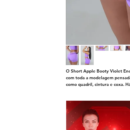
O
Short Apple Booty Violet En
com toda a modelagem pensada p
como quadril, cintura e coxa. 
bumbum para levantar e modelar
afinar a cintura, combinação de
metalizado e tecido liso, não fi
Há ainda a logo dourada na cint