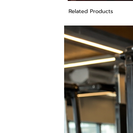
Secagem rápida
Related Products
Composição: 85% Poliamida 15
Cor Violeta
Modelo Sh2094
•Modelo Medidas
• Quadril 102 cm
• Cintura 67 cm
• Busto 90 cm
• Modelo Veste tam M