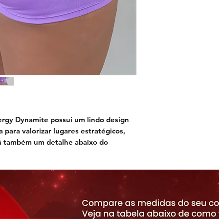
ergy
Dynamite possui um lindo design
ara valorizar lugares estratégicos,
Há também um detalhe abaixo do
 os glúteos. Possui cós duplo para
 tecido texturizado com efeito
ca transparente, e modela a silhueta.
ura.