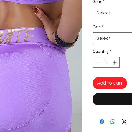
Size
*
Select
Cor
*
Select
Quantity
*
Add to Cart