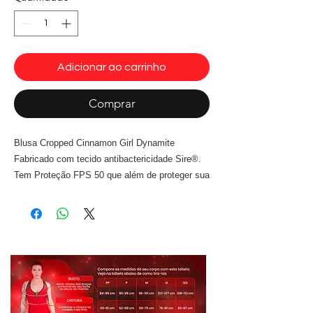
Adicionar ao carrinho
Comprar
Blusa Cropped Cinnamon Girl Dynamite
Fabricado com tecido antibactericidade Sire®.
Tem Proteção FPS 50 que além de proteger sua
pele dos efeitos nocivos dos raios UVa e UVb
garante cores mais vivas e de maior
durabilidade. Modelagem ampla, alças largas
sobre os ombros disfarça o uso de roupa íntima
por baixo.
Tecido:Cire ®
Composição: 85% Poliéster 15% Elastano
Cor vermelho